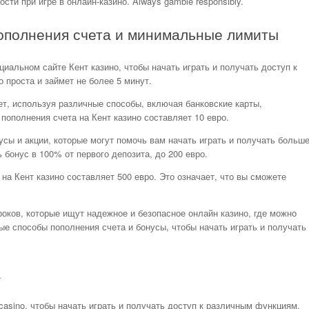
сти при игре в онлайн-казино. Always gamble responsibly.
пополнения счета и минимальные лимиты
иальном сайте Кент казино, чтобы начать играть и получать доступ к
о проста и займет не более 5 минут.
ет, используя различные способы, включая банковские карты,
пополнения счета на Кент казино составляет 10 евро.
усы и акции, которые могут помочь вам начать играть и получать больш
бонус в 100% от первого депозита, до 200 евро.
а Кент казино составляет 500 евро. Это означает, что вы сможете
роков, которые ищут надежное и безопасное онлайн казино, где можно
ые способы пополнения счета и бонусы, чтобы начать играть и получать
а
casino, чтобы начать играть и получать доступ к различным функциям.