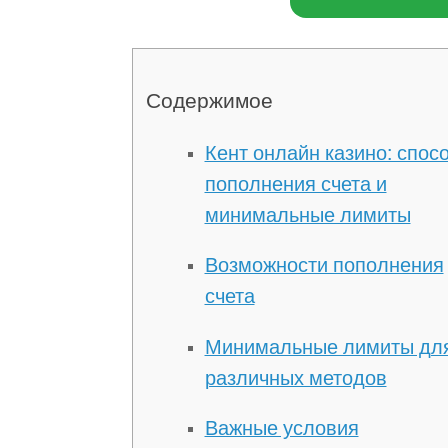
Содержимое
Кент онлайн казино: спос
пополнения счета и
минимальные лимиты
Возможности пополнения
счета
Минимальные лимиты дл
различных методов
Важные условия