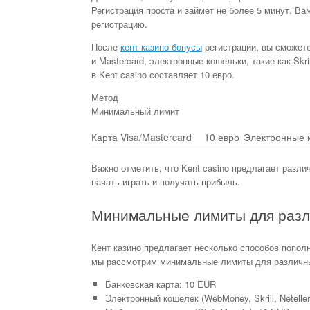
Регистрация проста и займет не более 5 минут. В
регистрацию.
После
кент казино бонусы
регистрации, вы сможете
и Mastercard, электронные кошельки, такие как Skr
в Kent casino составляет 10 евро.
Метод
Минимальный лимит
Карта Visa/Mastercard
10 евро
Электронные кош
Важно отметить, что Kent casino предлагает разли
начать играть и получать прибыль.
Минимальные лимиты для разл
Кент казино предлагает несколько способов попол
мы рассмотрим минимальные лимиты для различны
Банковская карта: 10 EUR
Электронный кошелек (WebMoney, Skrill, Neteller