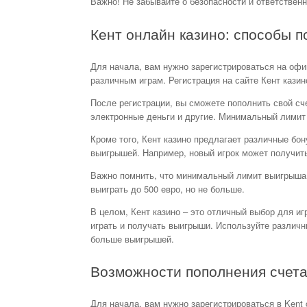
Важно! Не забывайте о безопасности и ответственно
Кент онлайн казино: способы 
Для начала, вам нужно зарегистрироваться на офиц
различным играм. Регистрация на сайте Кент казин
После регистрации, вы сможете пополнить свой сч
электронные деньги и другие. Минимальный лимит 
Кроме того, Кент казино предлагает различные бон
выигрышей. Например, новый игрок может получить 
Важно помнить, что минимальный лимит выигрыша н
выиграть до 500 евро, но не больше.
В целом, Кент казино – это отличный выбор для иг
играть и получать выигрыши. Используйте различн
больше выигрышей.
Возможности пополнения счет
Для начала, вам нужно зарегистрироваться в Kent 