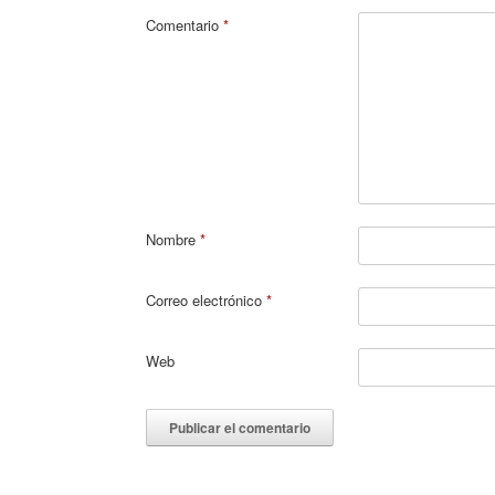
Comentario
*
Nombre
*
Correo electrónico
*
Web