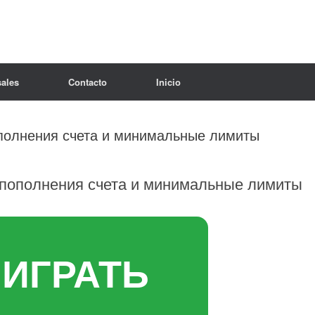
ales
Contacto
Inicio
ополнения счета и минимальные лимиты
ы пополнения счета и минимальные лимиты
ИГРАТЬ