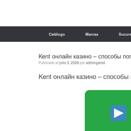
Saltar
al
contenido
Catálogo
Marcas
Sucurs
Kent онлайн казино – способы п
Publicado el
julio 3, 2026
por
admingairet
Kent онлайн казино – способ