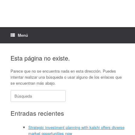
Saltar
al
contenido
Menú
Esta página no existe.
Parece que no se encuentra nada en esta dirección. Puedes
intentar realizar una búsqueda o usar alguno de los enlaces que
se encuentran más abajo.
Buscar:
Entradas recientes
Strategic investment planning with kalshi offers diverse
market opportunities now