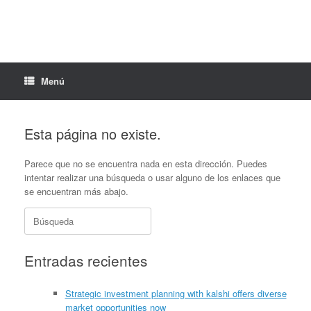
Saltar
al
contenido
Menú
Esta página no existe.
Parece que no se encuentra nada en esta dirección. Puedes
intentar realizar una búsqueda o usar alguno de los enlaces que
se encuentran más abajo.
Buscar:
Entradas recientes
Strategic investment planning with kalshi offers diverse
market opportunities now