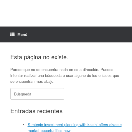
Saltar
al
contenido
Menú
Esta página no existe.
Parece que no se encuentra nada en esta dirección. Puedes
intentar realizar una búsqueda o usar alguno de los enlaces que
se encuentran más abajo.
Buscar:
Entradas recientes
Strategic investment planning with kalshi offers diverse
market opportunities now