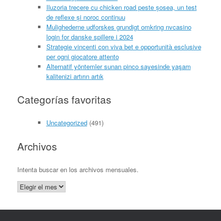
Iluzoria trecere cu chicken road peste șosea, un test
de reflexe și noroc continuu
Mulighederne udforskes grundigt omkring nvcasino
login for danske spillere i 2024
Strategie vincenti con viva bet e opportunità esclusive
per ogni giocatore attento
Alternatif yöntemler sunan pinco sayesinde yaşam
kalitenizi artırın artık
Categorías favoritas
Uncategorized
(491)
Archivos
Intenta buscar en los archivos mensuales.
Archivos