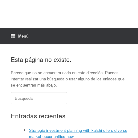
Saltar
al
contenido
Menú
Esta página no existe.
Parece que no se encuentra nada en esta dirección. Puedes
intentar realizar una búsqueda o usar alguno de los enlaces que
se encuentran más abajo.
Buscar:
Entradas recientes
Strategic investment planning with kalshi offers diverse
market opportunities now