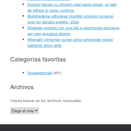
Iluzoria trecere cu chicken road peste șosea, un test
de reflexe și noroc continuu
Mulighederne udforskes grundigt omkring nvcasino
login for danske spillere i 2024
Strategie vincenti con viva bet e opportunità esclusive
per ogni giocatore attento
Alternatif yöntemler sunan pinco sayesinde yaşam
kalitenizi artırın artık
Categorías favoritas
Uncategorized
(491)
Archivos
Intenta buscar en los archivos mensuales.
Archivos