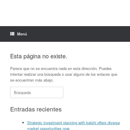
Saltar
al
contenido
Menú
Esta página no existe.
Parece que no se encuentra nada en esta dirección. Puedes
intentar realizar una búsqueda o usar alguno de los enlaces que
se encuentran más abajo.
Buscar:
Entradas recientes
Strategic investment planning with kalshi offers diverse
market opportunities now