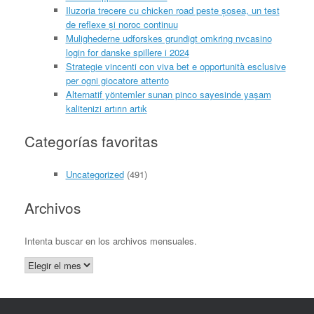
Iluzoria trecere cu chicken road peste șosea, un test
de reflexe și noroc continuu
Mulighederne udforskes grundigt omkring nvcasino
login for danske spillere i 2024
Strategie vincenti con viva bet e opportunità esclusive
per ogni giocatore attento
Alternatif yöntemler sunan pinco sayesinde yaşam
kalitenizi artırın artık
Categorías favoritas
Uncategorized
(491)
Archivos
Intenta buscar en los archivos mensuales.
Archivos