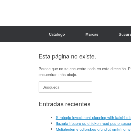
Saltar
al
contenido
Catálogo
Marcas
Sucurs
Esta página no existe.
Parece que no se encuentra nada en esta dirección. P
encuentran más abajo.
Buscar:
Entradas recientes
Strategic investment planning with kalshi of
Iluzoria trecere cu chicken road peste șosea,
Mulighederne udforskes grundigt omkring nvca