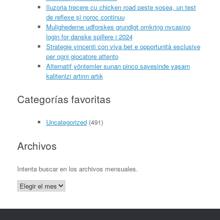
Iluzoria trecere cu chicken road peste șosea, un test
de reflexe și noroc continuu
Mulighederne udforskes grundigt omkring nvcasino
login for danske spillere i 2024
Strategie vincenti con viva bet e opportunità esclusive
per ogni giocatore attento
Alternatif yöntemler sunan pinco sayesinde yaşam
kalitenizi artırın artık
Categorías favoritas
Uncategorized
(491)
Archivos
Intenta buscar en los archivos mensuales.
Archivos