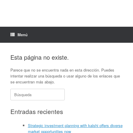
Saltar
al
contenido
Menú
Esta página no existe.
Parece que no se encuentra nada en esta dirección. Puedes
intentar realizar una búsqueda o usar alguno de los enlaces que
se encuentran más abajo.
Buscar:
Entradas recientes
Strategic investment planning with kalshi offers diverse
market opportunities now