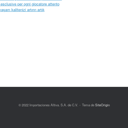
 esclusive per ogni giocatore attento
şam kalitenizi artırın artık
© 2022 Importaciones Altiva. S.A. de C.V.
Tema de
SiteOrigin