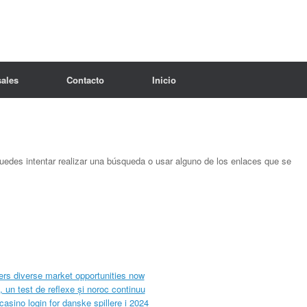
ales
Contacto
Inicio
uedes intentar realizar una búsqueda o usar alguno de los enlaces que se
fers diverse market opportunities now
 un test de reflexe și noroc continuu
sino login for danske spillere i 2024