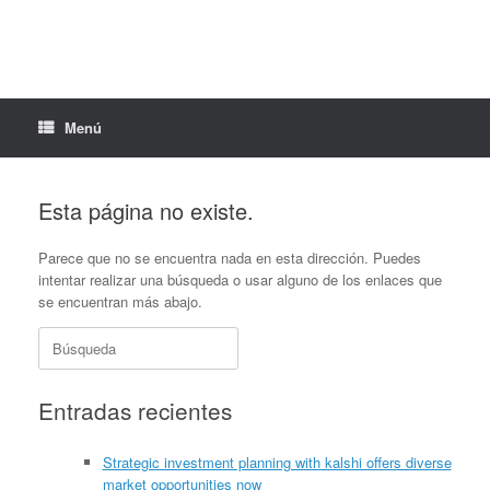
Saltar
al
contenido
Menú
Esta página no existe.
Parece que no se encuentra nada en esta dirección. Puedes
intentar realizar una búsqueda o usar alguno de los enlaces que
se encuentran más abajo.
Buscar:
Entradas recientes
Strategic investment planning with kalshi offers diverse
market opportunities now