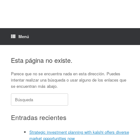
Saltar
al
contenido
Menú
Esta página no existe.
Parece que no se encuentra nada en esta dirección. Puedes
intentar realizar una búsqueda o usar alguno de los enlaces que
se encuentran más abajo.
Buscar:
Entradas recientes
Strategic investment planning with kalshi offers diverse
market opportunities now